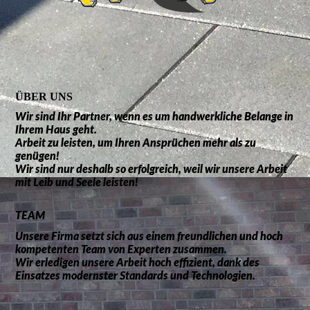
ÜBER UNS
Wir sind Ihr Partner, wenn es um handwerkliche Belange in
Ihrem Haus geht.
Arbeit zu leisten, um Ihren Ansprüchen mehr als zu
genügen!
Wir sind nur deshalb so erfolgreich, weil wir unsere Arbeit
mit Leib und Seele leisten!
TEAM
Unsere Firma setzt sich aus einem freundlichen und hoch
kompetenten Team von Experten zusammen.
Wir erledigen unsere Arbeit hoch effizient, dank des
Einsatzes modernster Standards und Technologien.