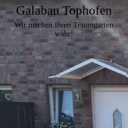
Galabau Tophofen
Wir machen Ihren Traumgarten
wahr!