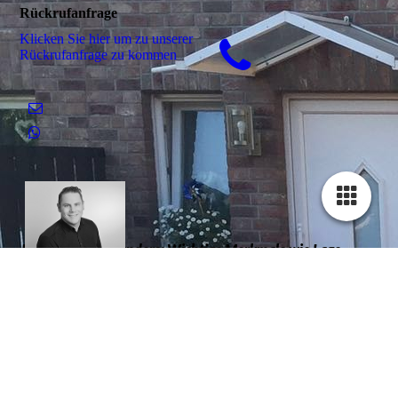
Rückrufanfrage
Klicken Sie hier um zu unserer
Rückrufanfrage zu kommen
Jeder Garten ist anders: Wichtige Merkmale wie Lage,
Größe, Erdqualität, Sonnenanteile variieren.
Jeder Gartenbesitzer hat eigene Vorstellungen über sein
„grünes Wohnzimmer”: Bauerngarten, Japanischer Garten,
Nutzgarten, Kindertauglicher
Gartenaufbau, pflegeleichter Garten, romantische
Gartengestaltung vieles ist möglich.
Das erste Gespräch findet immer vor Ort statt, um nicht
nur die Örtlichkeit kennen zu lernen, sondern auch einen